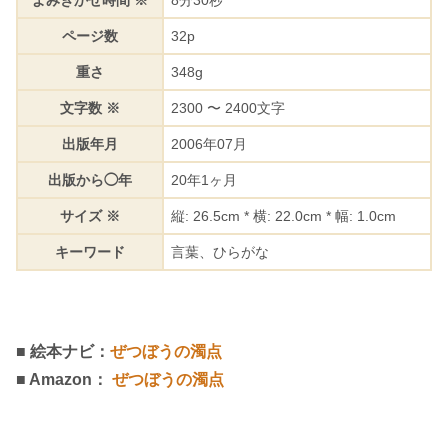
よみきかせ時間 ※
8分30秒
ページ数
32p
重さ
348g
文字数 ※
2300 〜 2400文字
出版年月
2006年07月
出版から◯年
20年1ヶ月
サイズ ※
縦: 26.5cm * 横: 22.0cm * 幅: 1.0cm
キーワード
言葉、ひらがな
■ 絵本ナビ：
ぜつぼうの濁点
■ Amazon：
ぜつぼうの濁点