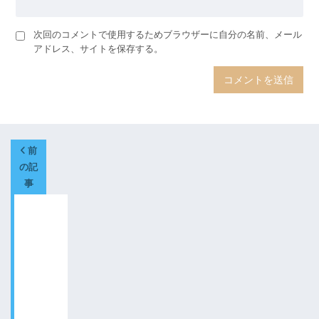
次回のコメントで使用するためブラウザーに自分の名前、メール
アドレス、サイトを保存する。
前
の記
事
【絵
本紹
介】
お月
さま
って
どん
なあ
じ？