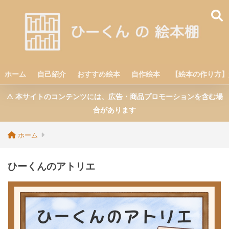
ホーム
自己紹介
おすすめ絵本
自作絵本
【絵本の作り方】
⚠︎ 本サイトのコンテンツには、広告・商品プロモーションを含む場
合があります
ホーム
ひーくんのアトリエ