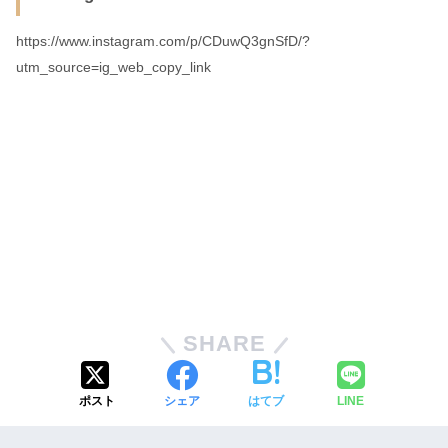
https://www.instagram.com/p/CDuwQ3gnSfD/?
utm_source=ig_web_copy_link
SHARE
ポスト
シェア
はてブ
LINE